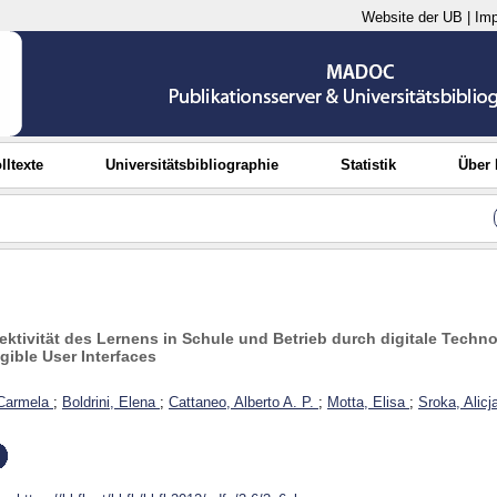
Website der UB
|
Im
lltexte
Universitätsbibliographie
Statistik
Über
ktivität des Lernens in Schule und Betrieb durch digitale Techno
gible User Interfaces
Carmela
;
Boldrini, Elena
;
Cattaneo, Alberto A. P.
;
Motta, Elisa
;
Sroka, Alicj