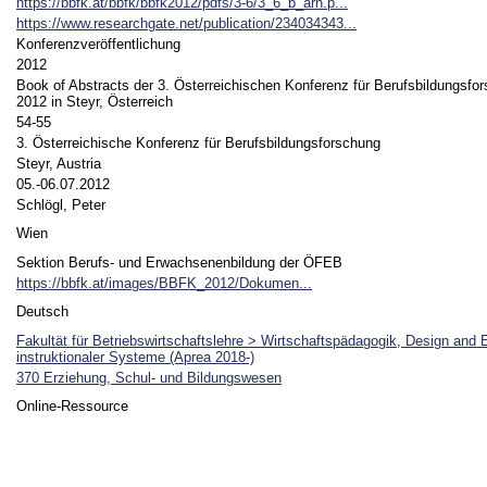
https://bbfk.at/bbfk/bbfk2012/pdfs/3-6/3_6_b_arn.p...
https://www.researchgate.net/publication/234034343...
Konferenzveröffentlichung
2012
Book of Abstracts der 3. Österreichischen Konferenz für Berufsbildungsfor
2012 in Steyr, Österreich
54-55
3. Österreichische Konferenz für Berufsbildungsforschung
Steyr, Austria
05.-06.07.2012
Schlögl, Peter
Wien
Sektion Berufs- und Erwachsenenbildung der ÖFEB
https://bbfk.at/images/BBFK_2012/Dokumen...
Deutsch
Fakultät für Betriebswirtschaftslehre > Wirtschaftspädagogik, Design and 
instruktionaler Systeme (Aprea 2018-)
370 Erziehung, Schul- und Bildungswesen
Online-Ressource