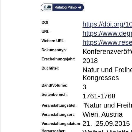
DOI
:
https://doi.org
URL
:
https://www.deg
Weitere URL
:
https://www.res
Dokumenttyp
:
Konferenzveröff
Erscheinungsjahr
:
2018
Buchtitel
:
Natur und Freihe
Kongresses
Band/Volume
:
3
Seitenbereich
:
1761-1768
"Natur und Freih
Veranstaltungstitel
:
Wien, Austria
Veranstaltungsort
:
21.–25.09.2015
Veranstaltungsdatum
:
Herausgeber
: