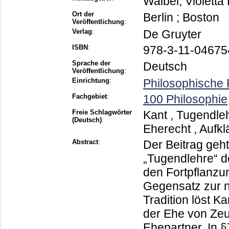
Waibel, Violetta 
Ort der
Berlin ; Boston
Veröffentlichung
:
Verlag
:
De Gruyter
ISBN
:
978-3-11-04675
Sprache der
Deutsch
Veröffentlichung
:
Einrichtung
:
Philosophische 
Fachgebiet
:
100 Philosophie
Freie Schlagwörter
Kant , Tugendleh
(Deutsch)
:
Eherecht , Aufk
Abstract
:
Der Beitrag geht
„Tugendlehre“ d
den Fortpflanzu
Gegensatz zur n
Tradition löst K
der Ehe von Zeu
Ehepartner. In §