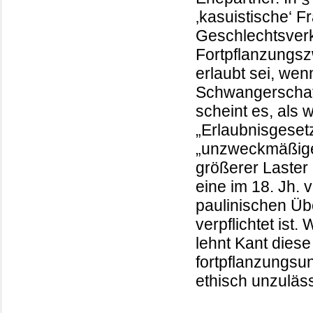
‚kasuistische‘ F
Geschlechtsverk
Fortpflanzungs
erlaubt sei, we
Schwangerschaft 
scheint es, als 
„Erlaubnisgese
„unzweckmäßige
größerer Laster 
eine im 18. Jh. 
paulinischen Üb
verpflichtet ist
lehnt Kant diese
fortpflanzungsu
ethisch unzuläss