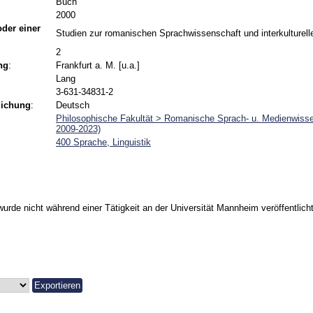
Buch
2000
 oder einer
Studien zur romanischen Sprachwissenschaft und interkulturel
2
ng
:
Frankfurt a. M. [u.a.]
Lang
3-631-34831-2
lichung
:
Deutsch
Philosophische Fakultät > Romanische Sprach- u. Medienwis
2009-2023)
400 Sprache, Linguistik
urde nicht während einer Tätigkeit an der Universität Mannheim veröffentlicht