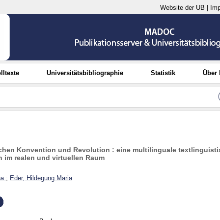
Website der UB
|
Im
lltexte
Universitätsbibliographie
Statistik
Über
chen Konvention und Revolution : eine multilinguale textlinguist
 im realen und virtuellen Raum
ha
;
Eder, Hildegung Maria