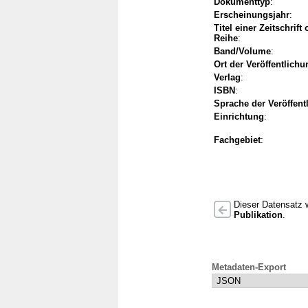
Dokumenttyp
:
Erscheinungsjahr
:
Titel einer Zeitschrift
Reihe
:
Band/Volume
:
Ort der Veröffentlichu
Verlag
:
ISBN
:
Sprache der Veröffent
Einrichtung
:
Fachgebiet
:
Dieser Datensatz w
Publikation
.
Metadaten-Export