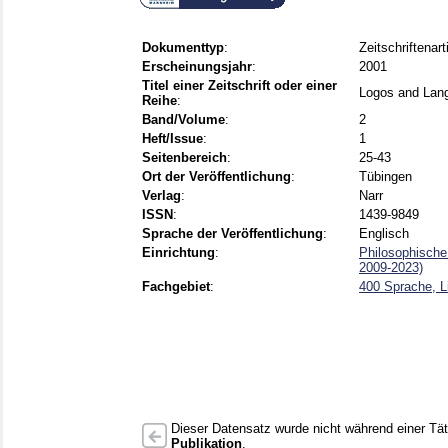
Dokumenttyp
:
Zeitschriftenart
Erscheinungsjahr
:
2001
Titel einer Zeitschrift oder einer
Logos and Lan
Reihe
:
Band/Volume
:
2
Heft/Issue
:
1
Seitenbereich
:
25-43
Ort der Veröffentlichung
:
Tübingen
Verlag
:
Narr
ISSN
:
1439-9849
Sprache der Veröffentlichung
:
Englisch
Einrichtung
:
Philosophische
2009-2023)
Fachgebiet
:
400 Sprache, Li
Dieser Datensatz wurde nicht während einer Täti
Publikation
.