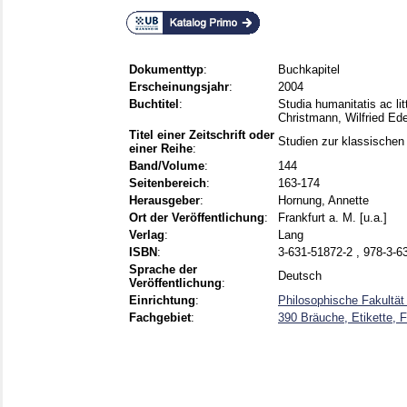
Dokumenttyp
:
Buchkapitel
Erscheinungsjahr
:
2004
Buchtitel
:
Studia humanitatis ac lit
Christmann, Wilfried Ed
Titel einer Zeitschrift oder
Studien zur klassischen 
einer Reihe
:
Band/Volume
:
144
Seitenbereich
:
163-174
Herausgeber
:
Hornung, Annette
Ort der Veröffentlichung
:
Frankfurt a. M. [u.a.]
Verlag
:
Lang
ISBN
:
3-631-51872-2 , 978-3-6
Sprache der
Deutsch
Veröffentlichung
:
Einrichtung
:
Philosophische Fakultät
Fachgebiet
:
390 Bräuche, Etikette, F