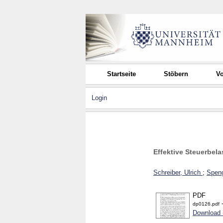
Startseite
Stöbern
Vo
Login
Effektive Steuerbel
Schreiber, Ulrich
;
Speng
PDF
-
dp0126.pdf
Download 