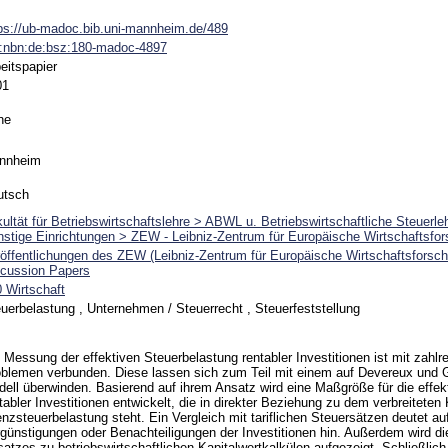
ps://ub-madoc.bib.uni-mannheim.de/489
n:nbn:de:bsz:180-madoc-4897
eitspapier
01
ne
nnheim
utsch
ultät für Betriebswirtschaftslehre > ABWL u. Betriebswirtschaftliche Steuerleh
stige Einrichtungen > ZEW - Leibniz-Zentrum für Europäische Wirtschaftsfo
öffentlichungen des ZEW (Leibniz-Zentrum für Europäische Wirtschaftsfors
scussion Papers
 Wirtschaft
uerbelastung , Unternehmen / Steuerrecht , Steuerfeststellung
 Messung der effektiven Steuerbelastung rentabler Investitionen ist mit zahl
blemen verbunden. Diese lassen sich zum Teil mit einem auf Devereux und G
ell überwinden. Basierend auf ihrem Ansatz wird eine Maßgröße für die effek
tabler Investitionen entwickelt, die in direkter Beziehung zu dem verbreiteten
nzsteuerbelastung steht. Ein Vergleich mit tariflichen Steuersätzen deutet auf
günstigungen oder Benachteiligungen der Investitionen hin. Außerdem wird d
atzes zu betriebswirtschaftlichen Kapitalwertkalkülen aufgezeigt. Schließlic