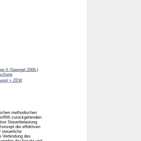
re II (Spengel 2006-)
rschung
chung) > ZEW
reichen methodischen
riffith zurückgehenden
tive Steuerbelastung
 Konzept der effektiven
 steuerliche
ie Verbindung des
h werden der Ansatz und