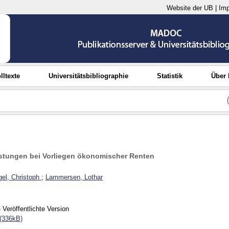
Website der UB
|
Im
lltexte
Universitätsbibliographie
Statistik
Über
astungen bei Vorliegen ökonomischer Renten
el, Christoph
;
Lammersen, Lothar
 Veröffentlichte Version
(336kB)