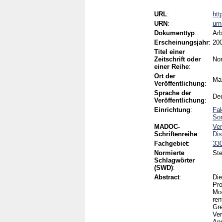
URL
:
htt
URN
:
ur
Dokumenttyp
:
Arb
Erscheinungsjahr
:
20
Titel einer
Zeitschrift oder
No
einer Reihe
:
Ort der
Ma
Veröffentlichung
:
Sprache der
De
Veröffentlichung
:
Einrichtung
:
Fak
Son
MADOC-
Ver
Schriftenreihe
:
Di
Fachgebiet
:
330
Normierte
Ste
Schlagwörter
(SWD)
:
Abstract
:
Die
Pro
Mod
ren
Gre
Ver
Ans