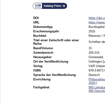
DOI
:
https://doi
URL
:
https://www.
Dokumenttyp
:
Buchkapitel
Erscheinungsjahr
:
2015
Buchtitel
:
Retornos / 
Titel einer Zeitschrift oder einer
Schriften d
Reihe
:
Band/Volume
:
31
Seitenbereich
:
205-214
Herausgeber
:
Grünewald, 
Ort der Veröffentlichung
:
Göttingen [u
Verlag
:
V&R Unipre
ISBN
:
978-3-8471-
Sprache der Veröffentlichung
:
Deutsch
Einrichtung
:
Philosophis
2010-)
Fachgebiet
:
800 Literatu
940 Geschi