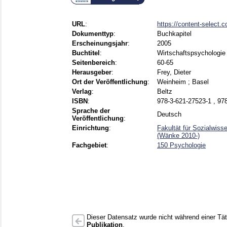
URL
:
https://content-select
Dokumenttyp
:
Buchkapitel
Erscheinungsjahr
:
2005
Buchtitel
:
Wirtschaftspsychologie
Seitenbereich
:
60-65
Herausgeber
:
Frey, Dieter
Ort der Veröffentlichung
:
Weinheim ; Basel
Verlag
:
Beltz
ISBN
:
978-3-621-27523-1 , 97
Sprache der
Deutsch
Veröffentlichung
:
Einrichtung
:
Fakultät für Sozialwi
(Wänke 2010-)
Fachgebiet
:
150 Psychologie
Dieser Datensatz wurde nicht während einer Täti
Publikation
.