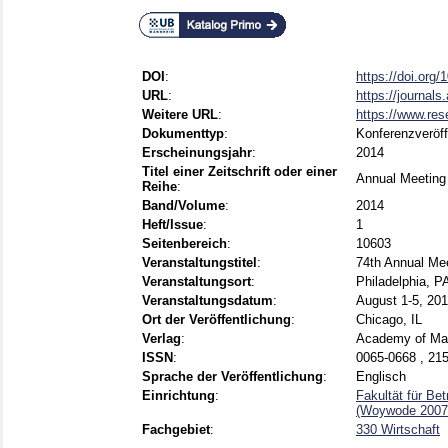
DOI
:
https://doi.org
URL
:
https://journal
Weitere URL
:
https://www.res
Dokumenttyp
:
Konferenzveröff
Erscheinungsjahr
:
2014
Titel einer Zeitschrift oder einer
Annual Meeting
Reihe
:
Band/Volume
:
2014
Heft/Issue
:
1
Seitenbereich
:
10603
Veranstaltungstitel
:
74th Annual Me
Veranstaltungsort
:
Philadelphia, P
Veranstaltungsdatum
:
August 1-5, 20
Ort der Veröffentlichung
:
Chicago, IL
Verlag
:
Academy of M
ISSN
:
0065-0668 , 21
Sprache der Veröffentlichung
:
Englisch
Einrichtung
:
Fakultät für Be
(Woywode 2007
Fachgebiet
:
330 Wirtschaft