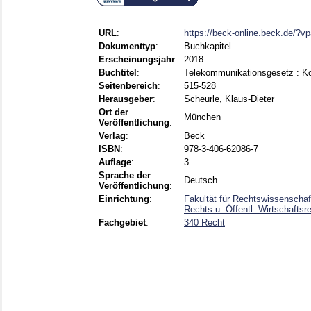
URL
:
https://beck-online.beck.de/
Dokumenttyp
:
Buchkapitel
Erscheinungsjahr
:
2018
Buchtitel
:
Telekommunikationsgesetz : 
Seitenbereich
:
515-528
Herausgeber
:
Scheurle, Klaus-Dieter
Ort der
München
Veröffentlichung
:
Verlag
:
Beck
ISBN
:
978-3-406-62086-7
Auflage
:
3.
Sprache der
Deutsch
Veröffentlichung
:
Einrichtung
:
Fakultät für Rechtswissenschaf
Rechts u. Öffentl. Wirtschafts
Fachgebiet
:
340 Recht