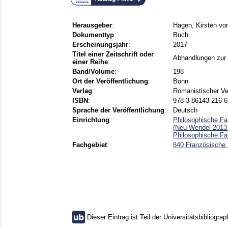
Herausgeber
:
Hagen, Kirsten vo
Dokumenttyp
:
Buch
Erscheinungsjahr
:
2017
Titel einer Zeitschrift oder
Abhandlungen zur 
einer Reihe
:
Band/Volume
:
198
Ort der Veröffentlichung
:
Bonn
Verlag
:
Romanistischer Ve
ISBN
:
978-3-86143-216-6
Sprache der Veröffentlichung
:
Deutsch
Einrichtung
:
Philosophische Fak
(Neu-Wendel 2013-
Philosophische Fa
Fachgebiet
:
840 Französische L
Dieser Eintrag ist Teil der Universitätsbibliograp