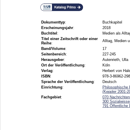
Dokumenttyp
:
Buchkapitel
Erscheinungsjahr
:
2018
Buchtitel
:
Medien als Allta
Titel einer Zeitschrift oder einer
Alltag, Medien u
Reihe
:
Band/Volume
:
17
Seitenbereich
:
227-245
Herausgeber
:
Autenrieth, Ulla
Ort der Veröffentlichung
:
Köln
Verlag
:
Herbert von Hal
ISBN
:
978-3-86962-298
Sprache der Veröffentlichung
:
Deutsch
Einrichtung
:
Philosophische 
(Keppler 2001-2
Fachgebiet
:
070 Nachrichten
300 Sozialwisse
791 Öffentliche