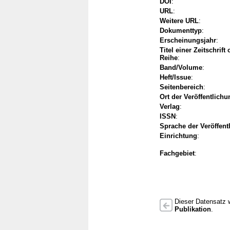
DOI
:
URL
:
Weitere URL
:
Dokumenttyp
:
Erscheinungsjahr
:
Titel einer Zeitschrift
Reihe
:
Band/Volume
:
Heft/Issue
:
Seitenbereich
:
Ort der Veröffentlichu
Verlag
:
ISSN
:
Sprache der Veröffent
Einrichtung
:
Fachgebiet
:
Dieser Datensatz w
Publikation
.