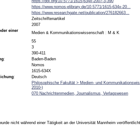
https://doi.org/10.5771/1615-634x-2007-3-390
https://www.nomos-elibrary.de/10.5771/1615-634x-20...
https://www.researchgate.net/publication/276182663...
Zeitschriftenartikel
2007
 oder einer
Medien & Kommunikationswissenschaft : M & K
55
3
390-411
ng
:
Baden-Baden
Nomos
1615-634X
lichung
:
Deutsch
Philosophische Fakultät > Medien- und Kommunikationswiss
2010-)
070 Nachrichtenmedien, Journalismus, Verlagswesen
urde nicht während einer Tätigkeit an der Universität Mannheim veröffentlicht