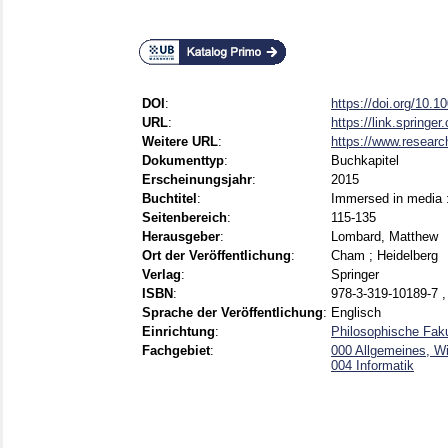
DOI
:
https://doi.org/10.
URL
:
https://link.springe
Weitere URL
:
https://www.researc
Dokumenttyp
:
Buchkapitel
Erscheinungsjahr
:
2015
Buchtitel
:
Immersed in media 
Seitenbereich
:
115-135
Herausgeber
:
Lombard, Matthew
Ort der Veröffentlichung
:
Cham ; Heidelberg
Verlag
:
Springer
ISBN
:
978-3-319-10189-7 ,
Sprache der Veröffentlichung
:
Englisch
Einrichtung
:
Philosophische Faku
Fachgebiet
:
000 Allgemeines, W
004 Informatik