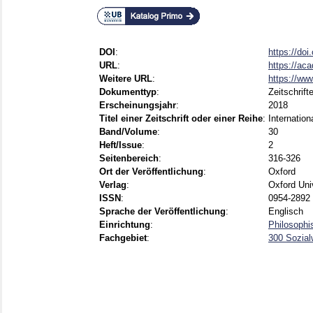
DOI
:
https://doi
URL
:
https://aca
Weitere URL
:
https://ww
Dokumenttyp
:
Zeitschrift
Erscheinungsjahr
:
2018
Titel einer Zeitschrift oder einer Reihe
:
Internation
Band/Volume
:
30
Heft/Issue
:
2
Seitenbereich
:
316-326
Ort der Veröffentlichung
:
Oxford
Verlag
:
Oxford Uni
ISSN
:
0954-2892 
Sprache der Veröffentlichung
:
Englisch
Einrichtung
:
Philosophi
Fachgebiet
:
300 Sozial