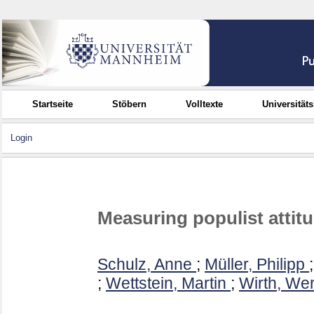
Startseite
Stöbern
Volltexte
Universität
Login
Measuring populist attit
Schulz, Anne
;
Müller, Philipp
;
Wettstein, Martin
;
Wirth, We