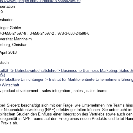
ps://www.springer.com/us/book/9783658245979
sertation
19
esbaden
inger Gabler
-3-658-24597-9 , 3-658-24597-2 , 978-3-658-24598-6
versität Mannheim
burg, Christian
April 2018
utsch
ultät für Betriebswirtschaftslehre > Business-to-Business Marketing, Sales 
8-)
erfakultäre Einrichtungen > Institut für Marktorientierte Unternehmensführun
 Wirtschaft
 product development , sales integration , sales , sales teams
bell Sieberz beschäftigt sich mit der Frage, wie Unternehmen ihre Teams hins
er Neuproduktentwicklung (NPE) effektiv gestalten können. Sie untersucht 
irischen Studien den Einfluss einer Integration des Vertriebs sowie auch den 
erogenität in NPE-Teams auf den Erfolg eines neuen Produkts und leitet Ha
 Praxis ab.