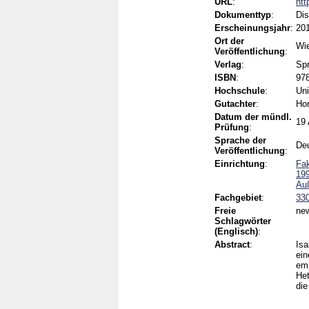
URL
:
htt
Dokumenttyp
:
Dis
Erscheinungsjahr
:
20
Ort der
Wi
Veröffentlichung
:
Verlag
:
Spr
ISBN
:
978
Hochschule
:
Uni
Gutachter
:
Hom
Datum der mündl.
19 
Prüfung
:
Sprache der
De
Veröffentlichung
:
Einrichtung
:
Fak
199
Auß
Fachgebiet
:
330
Freie
new
Schlagwörter
(Englisch)
:
Abstract
:
Isa
ein
emp
Het
die