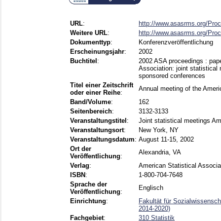
URL
:
http://www.asasrms.org/Proc
Weitere URL
:
http://www.asasrms.org/Proc
Dokumenttyp
:
Konferenzveröffentlichung
Erscheinungsjahr
:
2002
Buchtitel
:
2002 ASA proceedings : paper
Association: joint statistic
sponsored conferences
Titel einer Zeitschrift
Annual meeting of the Americ
oder einer Reihe
:
Band/Volume
:
162
Seitenbereich
:
3132-3133
Veranstaltungstitel
:
Joint statistical meetings Am
Veranstaltungsort
:
New York, NY
Veranstaltungsdatum
:
August 11-15, 2002
Ort der
Alexandria, VA
Veröffentlichung
:
Verlag
:
American Statistical Associa
ISBN
:
1-800-704-7648
Sprache der
Englisch
Veröffentlichung
:
Einrichtung
:
Fakultät für Sozialwissensch
2014-2020)
Fachgebiet
:
310 Statistik