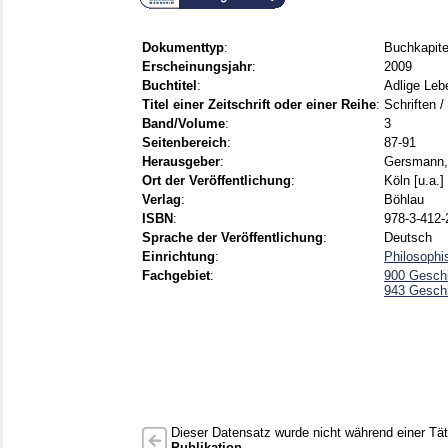
Dokumenttyp
:
Buchkapite
Erscheinungsjahr
:
2009
Buchtitel
:
Adlige Leb
Titel einer Zeitschrift oder einer Reihe
:
Schriften /
Band/Volume
:
3
Seitenbereich
:
87-91
Herausgeber
:
Gersmann,
Ort der Veröffentlichung
:
Köln [u.a.]
Verlag
:
Böhlau
ISBN
:
978-3-412-
Sprache der Veröffentlichung
:
Deutsch
Einrichtung
:
Philosophi
Fachgebiet
:
900 Gesch
943 Gesch
Dieser Datensatz wurde nicht während einer Täti
Publikation
.