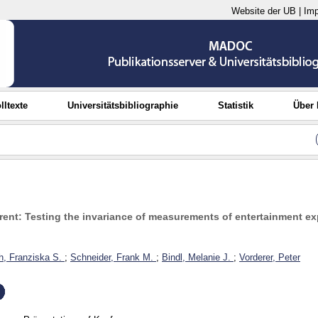
Website der UB
|
Im
lltexte
Universitätsbibliographie
Statistik
Über
rent: Testing the invariance of measurements of entertainment e
h, Franziska S.
;
Schneider, Frank M.
;
Bindl, Melanie J.
;
Vorderer, Peter