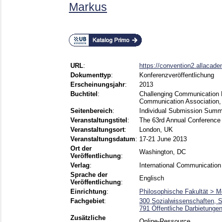
Markus
URL
:
https://convention2.allacade
Dokumenttyp
:
Konferenzveröffentlichung
Erscheinungsjahr
:
2013
Buchtitel
:
Challenging Communication R
Communication Association,
Seitenbereich
:
Individual Submission Sum
Veranstaltungstitel
:
The 63rd Annual Conference 
Veranstaltungsort
:
London, UK
Veranstaltungsdatum
:
17-21 June 2013
Ort der
Washington, DC
Veröffentlichung
:
Verlag
:
International Communication
Sprache der
Englisch
Veröffentlichung
:
Einrichtung
:
Philosophische Fakultät > M
Fachgebiet
:
300 Sozialwissenschaften, S
791 Öffentliche Darbietunge
Zusätzliche
Online-Ressource