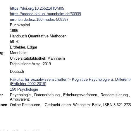
https://doi.org/10.25521/HQM05
https://madoc.bib.uni-mannheim.de/50939
urn:nbn:de:bsz:180-madoc-509397
Buchkapitel
1996
Handbuch Quantitative Methoden
59-70
Erdfelder, Edgar
ng
:
Mannheim
Universitätsbibliothek Mannheim
Digitalisierte Ausg. 2019
Deutsch
Fakultät für Sozialwissenschaften > Kognitive Psychologie u. Differenti
(Erdfelder 2002-2019)
150 Psychologie
er
Psychologie , Datenerhebung , Erhebungsverfahren , Randomisierung , 
Ambivalenz
onen
:
Online-Ressource. - Gedruckt ersch. Weinheim: Beltz, ISBN 3-621-272