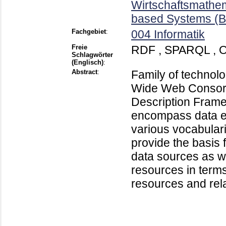
Wirtschaftsmathem
based Systems (B
Fachgebiet
:
004 Informatik
Freie
RDF , SPARQL , 
Schlagwörter
(Englisch)
:
Abstract
:
Family of technolo
Wide Web Consort
Description Fram
encompass data e
various vocabular
provide the basis 
data sources as we
resources in terms
resources and rel