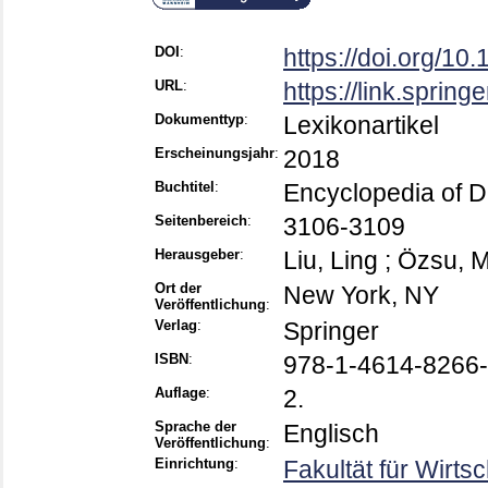
DOI
:
https://doi.org/1
URL
:
https://link.sprin
Dokumenttyp
:
Lexikonartikel
Erscheinungsjahr
:
2018
Buchtitel
:
Encyclopedia of 
Seitenbereich
:
3106-3109
Herausgeber
:
Liu, Ling
;
Özsu, M
Ort der
New York, NY
Veröffentlichung
:
Verlag
:
Springer
ISBN
:
978-1-4614-8266-
Auflage
:
2.
Sprache der
Englisch
Veröffentlichung
:
Einrichtung
:
Fakultät für Wirts