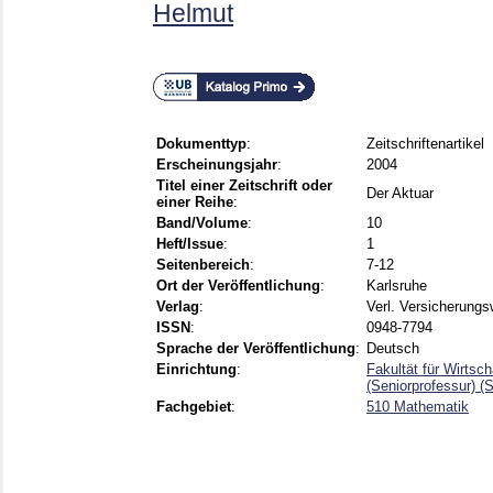
Helmut
Dokumenttyp
:
Zeitschriftenartikel
Erscheinungsjahr
:
2004
Titel einer Zeitschrift oder
Der Aktuar
einer Reihe
:
Band/Volume
:
10
Heft/Issue
:
1
Seitenbereich
:
7-12
Ort der Veröffentlichung
:
Karlsruhe
Verlag
:
Verl. Versicherungs
ISSN
:
0948-7794
Sprache der Veröffentlichung
:
Deutsch
Einrichtung
:
Fakultät für Wirtsc
(Seniorprofessur) (
Fachgebiet
:
510 Mathematik