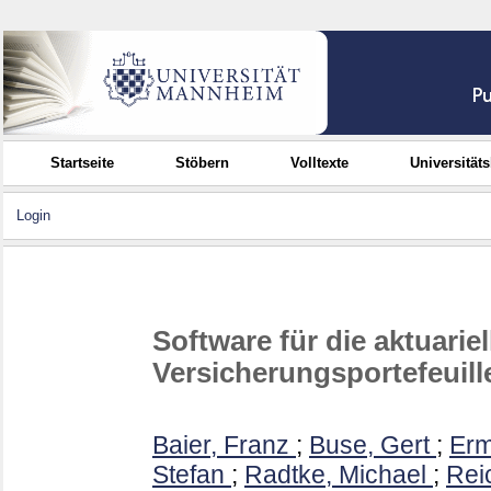
Startseite
Stöbern
Volltexte
Universität
Login
Software für die aktuari
Versicherungsportefeuill
Baier, Franz
;
Buse, Gert
;
Erm
Stefan
;
Radtke, Michael
;
Rei