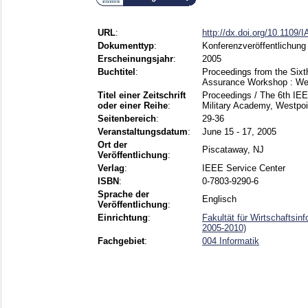
URL
:
http://dx.doi.org/10.1109
Dokumenttyp
:
Konferenzveröffentlichung
Erscheinungsjahr
:
2005
Buchtitel
:
Proceedings from the Six
Assurance Workshop : Wes
Titel einer Zeitschrift
Proceedings / The 6th IE
oder einer Reihe
:
Military Academy, Westpo
Seitenbereich
:
29-36
Veranstaltungsdatum
:
June 15 - 17, 2005
Ort der
Piscataway, NJ
Veröffentlichung
:
Verlag
:
IEEE Service Center
ISBN
:
0-7803-9290-6
Sprache der
Englisch
Veröffentlichung
:
Einrichtung
:
Fakultät für Wirtschaftsin
2005-2010)
Fachgebiet
:
004 Informatik