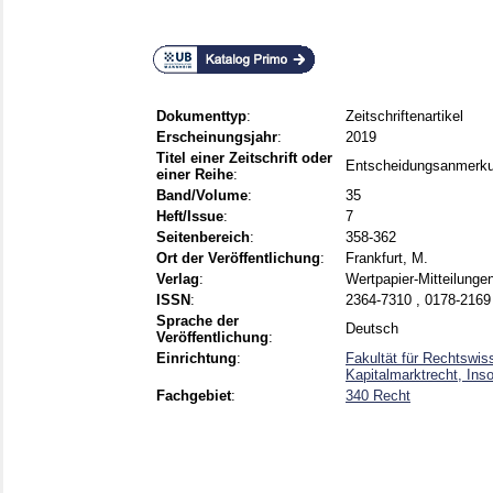
Dokumenttyp
:
Zeitschriftenartikel
Erscheinungsjahr
:
2019
Titel einer Zeitschrift oder
Entscheidungsanmerku
einer Reihe
:
Band/Volume
:
35
Heft/Issue
:
7
Seitenbereich
:
358-362
Ort der Veröffentlichung
:
Frankfurt, M.
Verlag
:
Wertpapier-Mitteilunge
ISSN
:
2364-7310 , 0178-2169
Sprache der
Deutsch
Veröffentlichung
:
Einrichtung
:
Fakultät für Rechtswis
Kapitalmarktrecht, Inso
Fachgebiet
:
340 Recht