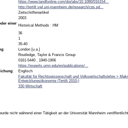
https://www.tandfonline.com/doi/abs/10.1080/016154...
http://tertilt.vwl.uni-mannheim.de/research/cps.pd...
Zeitschriftenartikel
2003
 oder einer
Historical Methods : HM
36
1
35-40
ng
:
London [u.a.]
Routledge, Taylor & Francis Group
0161-5440 , 1940-1906
https://experts.umn.edu/en/publications/...
lichung
:
Englisch
Fakultät für Rechtswissenschaft und Volkswirtschaftslehre > Makr
Entwicklungsökonomie (Tertilt 2010-)
330 Wirtschaft
urde nicht während einer Tätigkeit an der Universität Mannheim veröffentlicht