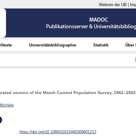
Website der UB
|
Im
lltexte
Universitätsbibliographie
Statistik
Über
rated version of the March Current Population Survey, 1962–2002
, Michèle
https://doi.org/10.1080/01615440309601213