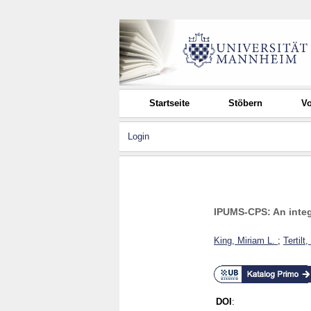
Startseite
Stöbern
Vo
Login
IPUMS-CPS: An integ
King, Miriam L.
;
Tertilt
DOI
: