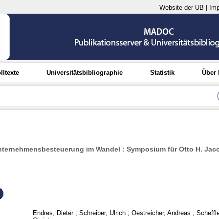
Website der UB
|
Im
lltexte
Universitätsbibliographie
Statistik
Über
Unternehmensbesteuerung im Wandel : Symposium für Otto H. Jac
Endres, Dieter
;
Schreiber, Ulrich
;
Oestreicher, Andreas
;
Scheffl