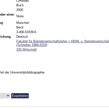
Christian
Buch
2005
 oder einer
None
ng
:
München
Beck
3-406-53339-6
lichung
:
Deutsch
Fakultät für Betriebswirtschaftslehre > ABWL u. Betriebswirtschaf
(Schreiber 1999-2019)
330 Wirtschaft
Teil der Universitätsbibliographie.