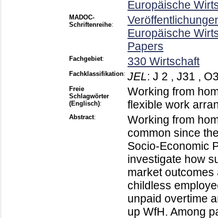
Europäische Wirt
MADOC-
Veröffentlichunge
Schriftenreihe
:
Europäische Wirt
Papers
Fachgebiet
:
330 Wirtschaft
Fachklassifikation
:
JEL
:
J 2 , J31 , O
Freie
Working from home
Schlagwörter
flexible work arr
(Englisch)
:
Abstract
:
Working from ho
common since the
Socio-Economic P
investigate how s
market outcomes an
childless employe
unpaid overtime an
up WfH. Among pa