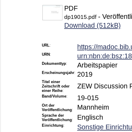
PDF
- Veröffentl
dp19015.pdf
Download (512kB)
URL
:
https://madoc.bi
URN
:
urn:nbn:de:bsz:
Dokumenttyp
:
Arbeitspapier
Erscheinungsjahr
:
2019
Titel einer
ZEW Discussion 
Zeitschrift oder
einer Reihe
:
Band/Volume
:
19-015
Ort der
Mannheim
Veröffentlichung
:
Sprache der
Englisch
Veröffentlichung
:
Einrichtung
:
Sonstige Einricht