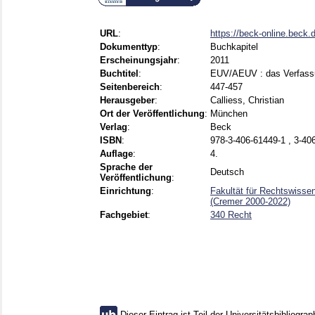
URL
:
https://beck-online.beck
Dokumenttyp
:
Buchkapitel
Erscheinungsjahr
:
2011
Buchtitel
:
EUV/AEUV : das Verfassu
Seitenbereich
:
447-457
Herausgeber
:
Calliess, Christian
Ort der Veröffentlichung
:
München
Verlag
:
Beck
ISBN
:
978-3-406-61449-1 , 3-40
Auflage
:
4.
Sprache der
Deutsch
Veröffentlichung
:
Einrichtung
:
Fakultät für Rechtswissen
(Cremer 2000-2022)
Fachgebiet
:
340 Recht
Dieser Eintrag ist Teil der Universitätsbibliograp