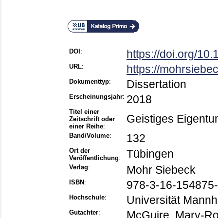
DOI
:
https://doi.org/1
URL
:
https://mohrsiebe
Dokumenttyp
:
Dissertation
Erscheinungsjahr
:
2018
Titel einer
Geistiges Eigent
Zeitschrift oder
einer Reihe
:
Band/Volume
:
132
Ort der
Tübingen
Veröffentlichung
:
Verlag
:
Mohr Siebeck
ISBN
:
978-3-16-154875-
Hochschule
:
Universität Mann
Gutachter
:
McGuire, Mary-R