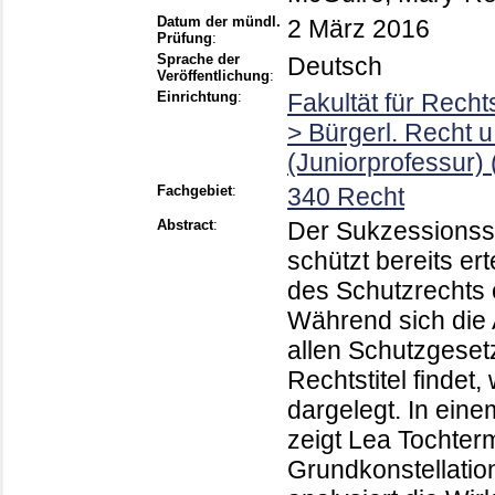
Datum der mündl.
2 März 2016
Prüfung
:
Sprache der
Deutsch
Veröffentlichung
:
Einrichtung
:
Fakultät für Rech
> Bürgerl. Recht 
(Juniorprofessur)
Fachgebiet
:
340 Recht
Abstract
:
Der Sukzessionss
schützt bereits er
des Schutzrechts o
Während sich die
allen Schutzgeset
Rechtstitel finde
dargelegt. In ein
zeigt Lea Tochter
Grundkonstellati