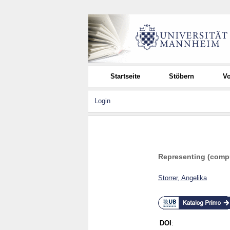
Startseite
Stöbern
Vo
Login
Representing (comput
Storrer, Angelika
DOI
: