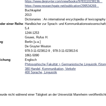
https://www.degruyter.com/view/books/9783110238136...
https://www.researchgate.net/publication/299534269...
Buchkapitel
2013
Dictionaries : An international encyclopedia of lexicography
 oder einer Reihe
:
Handbücher zur Sprach- und Kommunikationswissenschaft
5,4
1244-1253
Gouws, Rufus H.
ng
:
Berlin [u.a.]
De Gruyter Mouton
978-3-11-023812-9 , 978-3-11-023813-6
1861-5090
lichung
:
Englisch
Philosophische Fakultät > Germanistische Linguistik (Stor
380 Handel, Kommunikation, Verkehr
400 Sprache, Linguistik
urde nicht während einer Tätigkeit an der Universität Mannheim veröffentlicht