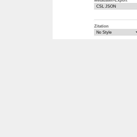
Metadaten-Export
Zitation
Suche Autoren i
Aufruf-Statistik
Loadi