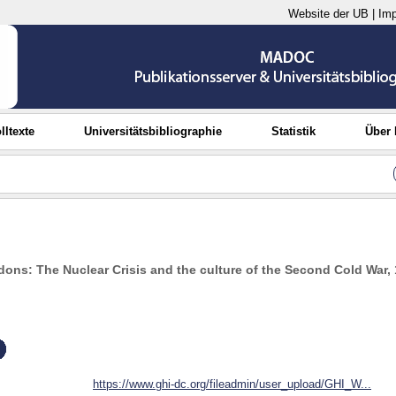
Website der UB
|
Im
lltexte
Universitätsbibliographie
Statistik
Über
ons: The Nuclear Crisis and the culture of the Second Cold War, 
https://www.ghi-dc.org/fileadmin/user_upload/GHI_W...