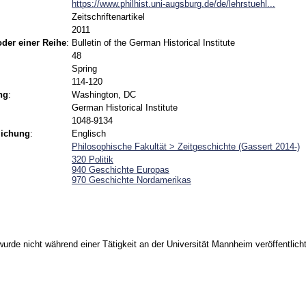
https://www.philhist.uni-augsburg.de/de/lehrstuehl...
Zeitschriftenartikel
2011
 oder einer Reihe
:
Bulletin of the German Historical Institute
48
Spring
114-120
ng
:
Washington, DC
German Historical Institute
1048-9134
lichung
:
Englisch
Philosophische Fakultät > Zeitgeschichte (Gassert 2014-)
320 Politik
940 Geschichte Europas
970 Geschichte Nordamerikas
urde nicht während einer Tätigkeit an der Universität Mannheim veröffentlicht