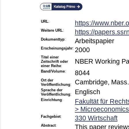
URL
:
https://www.nber.
Weitere URL
:
https://papers.ssr
Dokumenttyp
:
Arbeitspapier
Erscheinungsjahr
:
2000
Titel einer
NBER Working Pa
Zeitschrift oder
einer Reihe
:
Band/Volume
:
8044
Ort der
Cambridge, Mass.
Veröffentlichung
:
Sprache der
Englisch
Veröffentlichung
:
Einrichtung
:
Fakultät für Rech
> Microeconomics
Fachgebiet
:
330 Wirtschaft
Abstract
:
This paper reviews