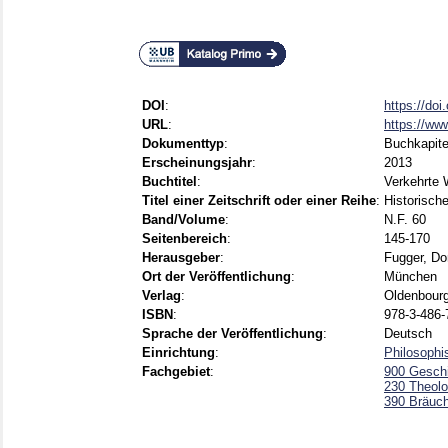
DOI
:
https://do
URL
:
https://ww
Dokumenttyp
:
Buchkapite
Erscheinungsjahr
:
2013
Buchtitel
:
Verkehrte 
Titel einer Zeitschrift oder einer Reihe
:
Historische
Band/Volume
:
N.F. 60
Seitenbereich
:
145-170
Herausgeber
:
Fugger, Do
Ort der Veröffentlichung
:
München
Verlag
:
Oldenbour
ISBN
:
978-3-486-
Sprache der Veröffentlichung
:
Deutsch
Einrichtung
:
Philosophi
Fachgebiet
:
900 Gesch
230 Theolo
390 Bräuche