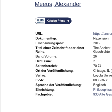
Meeus, Alexander
URL
:
https://ancie
Dokumenttyp
:
Rezension
Erscheinungsjahr
:
2012
Titel einer Zeitschrift oder einer
The Ancient H
Reihe
:
Geschichte
Band/Volume
:
26
Heft/Issue
:
2
Seitenbereich
:
70-74
Ort der Veröffentlichung
:
Chicago, IL [
Verlag
:
Loyola Unive
ISSN
:
0835-3638
Sprache der Veröffentlichung
:
Englisch
Einrichtung
:
Philosophisc
Fachgebiet
:
930 Alte Ges