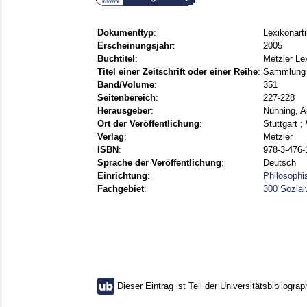
Dokumenttyp
:
Lexikonarti
Erscheinungsjahr
:
2005
Buchtitel
:
Metzler Lex
Titel einer Zeitschrift oder einer Reihe
:
Sammlung 
Band/Volume
:
351
Seitenbereich
:
227-228
Herausgeber
:
Nünning, A
Ort der Veröffentlichung
:
Stuttgart 
Verlag
:
Metzler
ISBN
:
978-3-476-
Sprache der Veröffentlichung
:
Deutsch
Einrichtung
:
Philosophi
Fachgebiet
:
300 Sozial
Dieser Eintrag ist Teil der Universitätsbibliograp