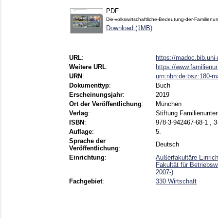
PDF
Die-volkswirtschaftliche-Bedeutung-der-Familie
Download (1MB)
URL
:
https://madoc.bib.un
Weitere URL
:
https://www.familienu
URN
:
urn:nbn:de:bsz:180-
Dokumenttyp
:
Buch
Erscheinungsjahr
:
2019
Ort der Veröffentlichung
:
München
Verlag
:
Stiftung Familienunt
ISBN
:
978-3-942467-68-1 , 3
Auflage
:
5.
Sprache der
Deutsch
Veröffentlichung
:
Einrichtung
:
Außerfakultäre Einrich
Fakultät für Betriebs
2007-)
Fachgebiet
:
330 Wirtschaft