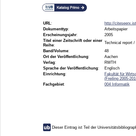
URL
:
http://citeseerx.
Dokumenttyp
:
Arbeitspapier
Erscheinungsjahr
:
2005
Titel einer Zeitschrift oder einer
Technical report
Reihe
:
Band/Volume
:
48
Ort der Veröffentlichung
:
Aachen
Verlag
:
RWTH
Sprache der Veröffentlichung
:
Englisch
Einrichtung
:
Fakultät für Wirt
(Freiling 2005-201
Fachgebiet
:
004 Informatik
Dieser Eintrag ist Teil der Universitätsbibliograp