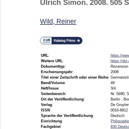
Ulrich Simon. 2008. 505 
Wild, Reiner
URL
:
https://ww
Weitere URL
:
https://do
Dokumenttyp
:
Rezension
Erscheinungsjahr
:
2008
Titel einer Zeitschrift oder einer Reihe
:
Germanisti
Band/Volume
:
49
Heft/Issue
:
3/4
Seitenbereich
:
Nr. 5690, 
Ort der Veröffentlichung
:
Berlin ; B
Verlag
:
De Gruyter
ISSN
:
0016-8912 
Sprache der Veröffentlichung
:
Deutsch
Einrichtung
:
Philosophi
Fachgebiet
:
830 Deutsc