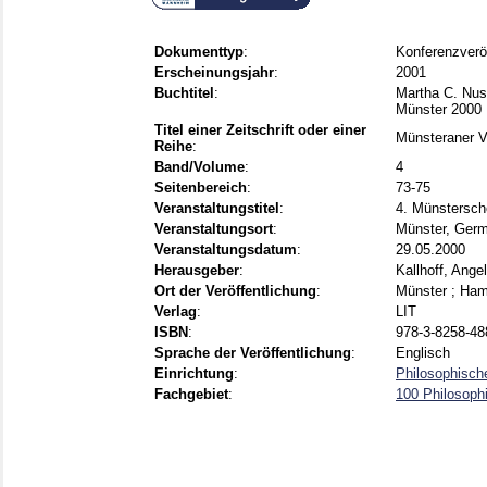
Dokumenttyp
:
Konferenzverö
Erscheinungsjahr
:
2001
Buchtitel
:
Martha C. Nuss
Münster 2000
Titel einer Zeitschrift oder einer
Münsteraner V
Reihe
:
Band/Volume
:
4
Seitenbereich
:
73-75
Veranstaltungstitel
:
4. Münstersch
Veranstaltungsort
:
Münster, Ger
Veranstaltungsdatum
:
29.05.2000
Herausgeber
:
Kallhoff, Ange
Ort der Veröffentlichung
:
Münster ; Ham
Verlag
:
LIT
ISBN
:
978-3-8258-48
Sprache der Veröffentlichung
:
Englisch
Einrichtung
:
Philosophische
Fachgebiet
:
100 Philosoph