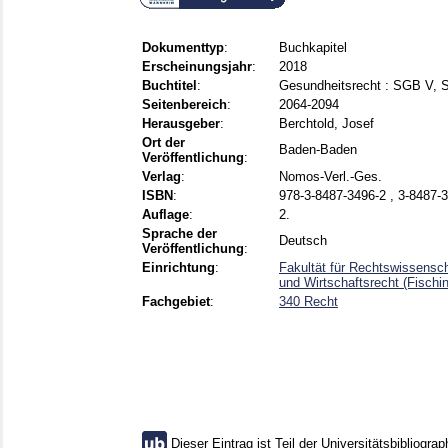
Dokumenttyp
:
Buchkapitel
Erscheinungsjahr
:
2018
Buchtitel
:
Gesundheitsrecht : SGB V, 
Seitenbereich
:
2064-2094
Herausgeber
:
Berchtold, Josef
Ort der
Baden-Baden
Veröffentlichung
:
Verlag
:
Nomos-Verl.-Ges.
ISBN
:
978-3-8487-3496-2 , 3-8487-
Auflage
:
2.
Sprache der
Deutsch
Veröffentlichung
:
Einrichtung
:
Fakultät für Rechtswissensch
und Wirtschaftsrecht (Fischi
Fachgebiet
:
340 Recht
Dieser Eintrag ist Teil der Universitätsbibliograp