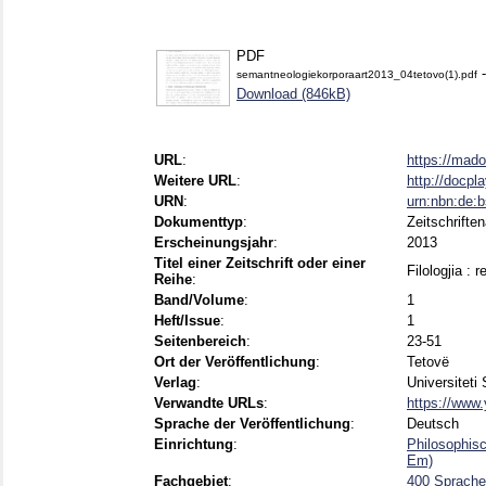
PDF
-
semantneologiekorporaart2013_04tetovo(1).pdf
Download (846kB)
URL
:
https://mad
Weitere URL
:
http://docpl
URN
:
urn:nbn:de:
Dokumenttyp
:
Zeitschriften
Erscheinungsjahr
:
2013
Titel einer Zeitschrift oder einer
Filologjia : 
Reihe
:
Band/Volume
:
1
Heft/Issue
:
1
Seitenbereich
:
23-51
Ort der Veröffentlichung
:
Tetovë
Verlag
:
Universiteti 
Verwandte URLs
:
https://www
Sprache der Veröffentlichung
:
Deutsch
Einrichtung
:
Philosophis
Em)
Fachgebiet
:
400 Sprache,