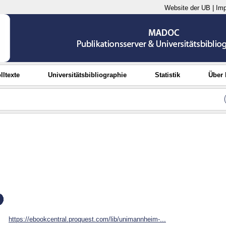
Website der UB
|
Im
lltexte
Universitätsbibliographie
Statistik
Über
https://ebookcentral.proquest.com/lib/unimannheim-...