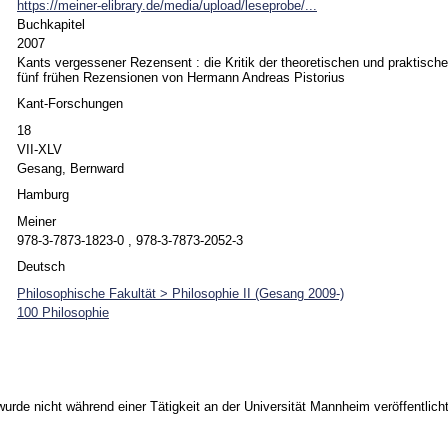
https://meiner-elibrary.de/media/upload/leseprobe/...
Buchkapitel
2007
Kants vergessener Rezensent : die Kritik der theoretischen und praktisch
fünf frühen Rezensionen von Hermann Andreas Pistorius
Kant-Forschungen
18
VII-XLV
Gesang, Bernward
Hamburg
Meiner
978-3-7873-1823-0 , 978-3-7873-2052-3
Deutsch
Philosophische Fakultät > Philosophie II (Gesang 2009-)
100 Philosophie
urde nicht während einer Tätigkeit an der Universität Mannheim veröffentlicht