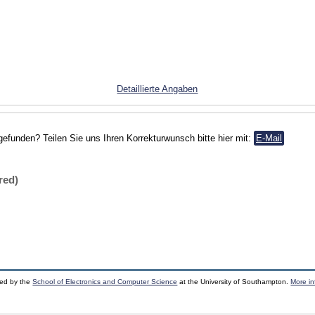
Detaillierte Angaben
gefunden? Teilen Sie uns Ihren Korrekturwunsch bitte hier mit:
E-Mail
red)
ped by the
School of Electronics and Computer Science
at the University of Southampton.
More in