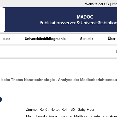
Website der UB
|
Im
lltexte
Universitätsbibliographie
Statistik
Über
beim Thema Nanotechnologie - Analyse der Medienberichterstat
Zimmer, René
;
Hertel, Rolf
;
Böl, Gaby-Fleur
Marcinkowski, Frank
;
Kohring, Matthias
;
Friedemann, Ann