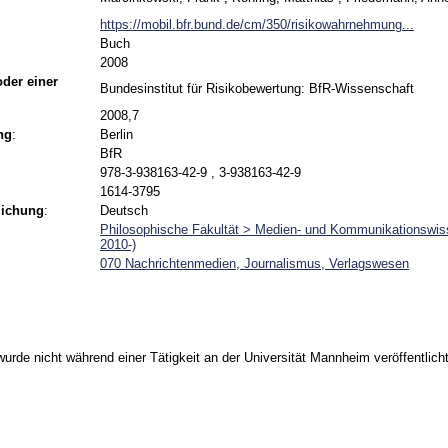
https://mobil.bfr.bund.de/cm/350/risikowahrnehmung...
Buch
2008
 oder einer
Bundesinstitut für Risikobewertung: BfR-Wissenschaft
2008,7
ng
:
Berlin
BfR
978-3-938163-42-9 , 3-938163-42-9
1614-3795
lichung
:
Deutsch
Philosophische Fakultät > Medien- und Kommunikationswis
2010-)
070 Nachrichtenmedien, Journalismus, Verlagswesen
urde nicht während einer Tätigkeit an der Universität Mannheim veröffentlicht