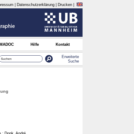
pressum
|
Datenschutzerklärung
|
Drucken
|
 MADOC
Hilfe
Kontakt
Erweiterte
Suche
tung
e
;
Donk, André