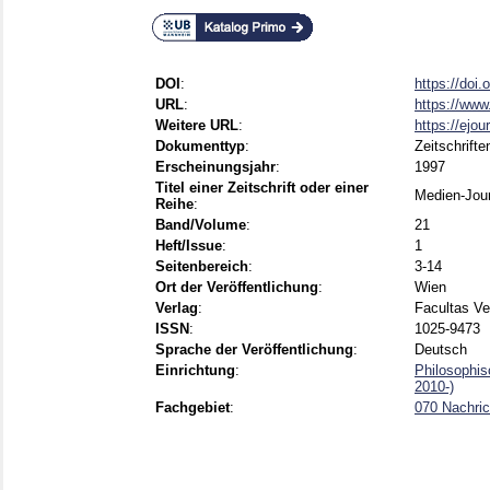
DOI
:
https://doi
URL
:
https://www
Weitere URL
:
https://ejou
Dokumenttyp
:
Zeitschrifte
Erscheinungsjahr
:
1997
Titel einer Zeitschrift oder einer
Medien-Jour
Reihe
:
Band/Volume
:
21
Heft/Issue
:
1
Seitenbereich
:
3-14
Ort der Veröffentlichung
:
Wien
Verlag
:
Facultas Ve
ISSN
:
1025-9473
Sprache der Veröffentlichung
:
Deutsch
Einrichtung
:
Philosophis
2010-)
Fachgebiet
:
070 Nachri