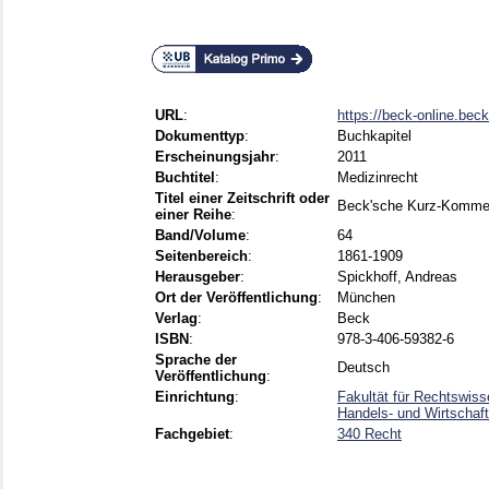
URL
:
https://beck-online.be
Dokumenttyp
:
Buchkapitel
Erscheinungsjahr
:
2011
Buchtitel
:
Medizinrecht
Titel einer Zeitschrift oder
Beck'sche Kurz-Komme
einer Reihe
:
Band/Volume
:
64
Seitenbereich
:
1861-1909
Herausgeber
:
Spickhoff, Andreas
Ort der Veröffentlichung
:
München
Verlag
:
Beck
ISBN
:
978-3-406-59382-6
Sprache der
Deutsch
Veröffentlichung
:
Einrichtung
:
Fakultät für Rechtswiss
Handels- und Wirtschaft
Fachgebiet
:
340 Recht