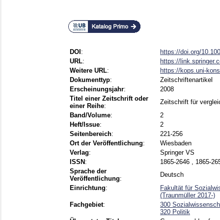
DOI
:
https://doi.org/10.1
URL
:
https://link.springer
Weitere URL
:
https://kops.uni-ko
Dokumenttyp
:
Zeitschriftenartikel
Erscheinungsjahr
:
2008
Titel einer Zeitschrift oder
Zeitschrift für vergl
einer Reihe
:
Band/Volume
:
2
Heft/Issue
:
2
Seitenbereich
:
221-256
Ort der Veröffentlichung
:
Wiesbaden
Verlag
:
Springer VS
ISSN
:
1865-2646 , 1865-26
Sprache der
Deutsch
Veröffentlichung
:
Einrichtung
:
Fakultät für Sozialw
(Traunmüller 2017-)
Fachgebiet
:
300 Sozialwissenscha
320 Politik