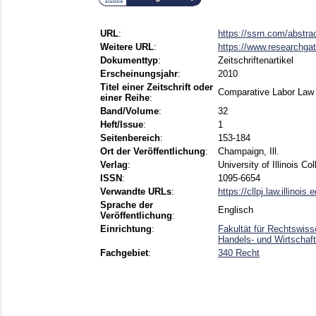
URL
:
https://ssrn.com/abstr
Weitere URL
:
https://www.researchgat
Dokumenttyp
:
Zeitschriftenartikel
Erscheinungsjahr
:
2010
Titel einer Zeitschrift oder
Comparative Labor Law 
einer Reihe
:
Band/Volume
:
32
Heft/Issue
:
1
Seitenbereich
:
153-184
Ort der Veröffentlichung
:
Champaign, Ill.
Verlag
:
University of Illinois Co
ISSN
:
1095-6654
Verwandte URLs
:
https://cllpj.law.illinois.
Sprache der
Englisch
Veröffentlichung
:
Einrichtung
:
Fakultät für Rechtswiss
Handels- und Wirtschaft
Fachgebiet
:
340 Recht