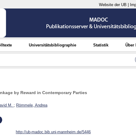
Website der UB
|
Im
lltexte
Universitätsbibliographie
Statistik
Über
inkage by Reward in Contemporary Parties
David M.
;
Römmele, Andrea
http://ub-madoc.bib.uni-mannheim.de/5446