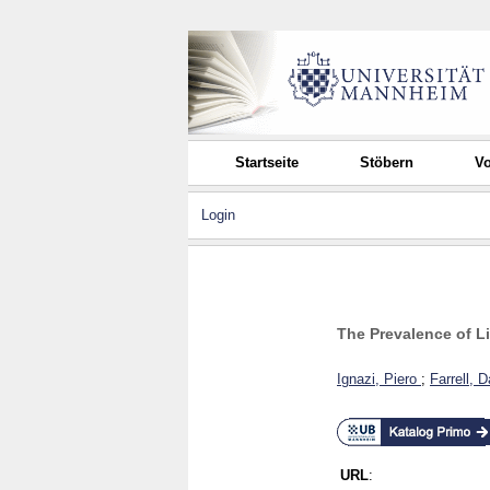
Startseite
Stöbern
Vo
Login
The Prevalence of L
Ignazi, Piero
;
Farrell, 
URL
: