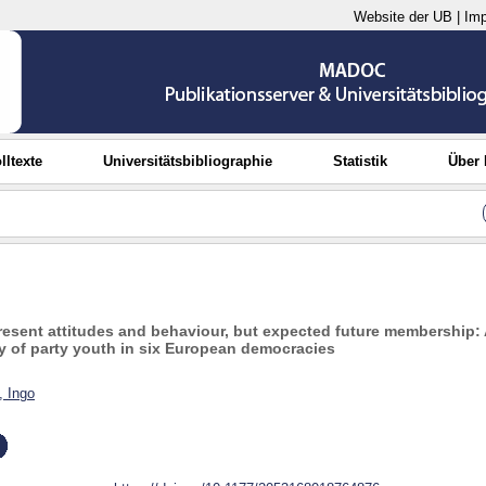
Website der UB
|
Im
lltexte
Universitätsbibliographie
Statistik
Über
present attitudes and behaviour, but expected future membership: 
dy of party youth in six European democracies
, Ingo