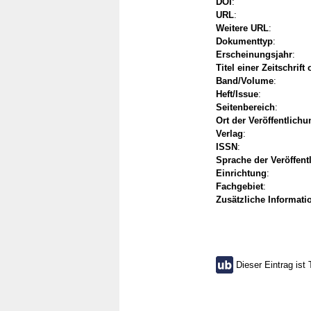
DOI
:
URL
:
Weitere URL
:
Dokumenttyp
:
Erscheinungsjahr
:
Titel einer Zeitschrift
Band/Volume
:
Heft/Issue
:
Seitenbereich
:
Ort der Veröffentlichu
Verlag
:
ISSN
:
Sprache der Veröffent
Einrichtung
:
Fachgebiet
:
Zusätzliche Informati
Dieser Eintrag ist 