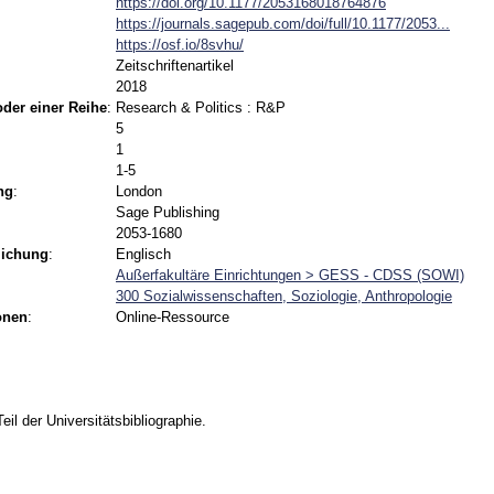
https://doi.org/10.1177/2053168018764876
https://journals.sagepub.com/doi/full/10.1177/2053...
https://osf.io/8svhu/
Zeitschriftenartikel
2018
 oder einer Reihe
:
Research & Politics : R&P
5
1
1-5
ng
:
London
Sage Publishing
2053-1680
lichung
:
Englisch
Außerfakultäre Einrichtungen > GESS - CDSS (SOWI)
300 Sozialwissenschaften, Soziologie, Anthropologie
onen
:
Online-Ressource
Teil der Universitätsbibliographie.